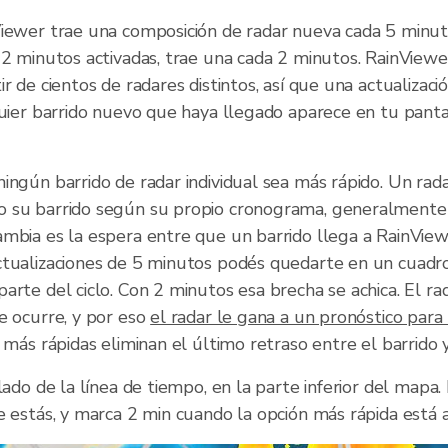
Viewer trae una composición de radar nueva cada 5 minut
 2 minutos activadas, trae una cada 2 minutos. RainView
ir de cientos de radares distintos, así que una actualizac
quier barrido nuevo que haya llegado aparece en tu panta
ingún barrido de radar individual sea más rápido. Un ra
 su barrido según su propio cronograma, generalmente
ambia es la espera entre que un barrido llega a RainVie
ctualizaciones de 5 minutos podés quedarte en un cuadro
arte del ciclo. Con 2 minutos esa brecha se achica. El ra
e ocurre, y por eso
el radar le gana a un pronóstico para
s más rápidas eliminan el último retraso entre el barrido y
 lado de la línea de tiempo, en la parte inferior del mapa
e estás, y marca 2 min cuando la opción más rápida está a