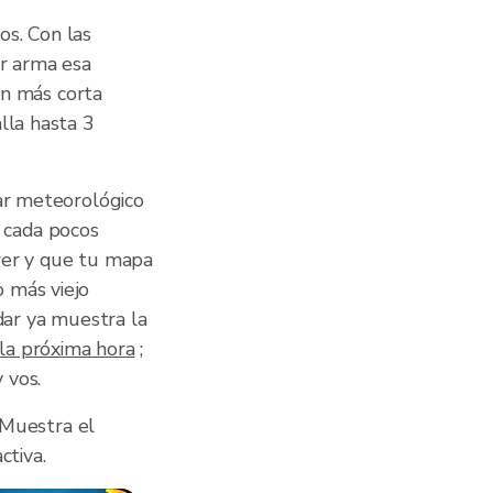
os. Con las
er arma esa
ión más corta
lla hasta 3
dar meteorológico
 cada pocos
wer y que tu mapa
 más viejo
dar ya muestra la
 la próxima hora
;
 vos.
. Muestra el
ctiva.