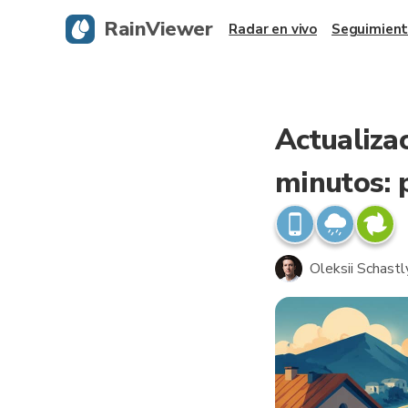
RainViewer
Radar en vivo
Seguimient
Actualiza
minutos: 
Oleksii Schastl