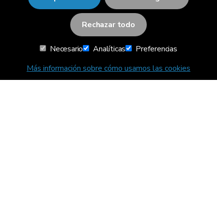
Rechazar todo
RainViewer
Necesario
Analíticas
Preferencias
Para tu auto
Más información sobre cómo usamos las cookies
Guía de RainViewer
FAQ
Acerca de
Contacto
Mapas
Radar en vivo