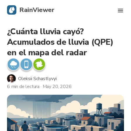
RainViewer
¿Cuánta lluvia cayó?
Radar en vivo
Acumulados de lluvia (QPE)
Seguimiento de huracanes
en el mapa del radar
Alertas severas
Oleksii Schastlyvyi
Blog
6 min de lectura · May 20, 2026
Descargá la app