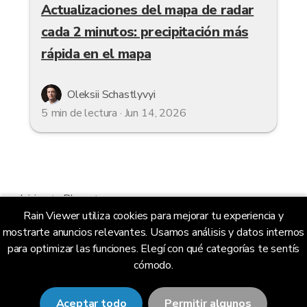
Actualizaciones del mapa de radar
cada 2 minutos: precipitación más
rápida en el mapa
Oleksii Schastlyvyi
5 min de lectura · Jun 14, 2026
Inicio
Blog
Rain Viewer utiliza cookies para mejorar tu experiencia y
¿Cuánta lluvia cayó? Acumulados de lluvia (QPE) en el
mostrarte anuncios relevantes. Usamos análisis y datos internos
mapa del radar | RainViewer Blog
para optimizar las funciones. Elegí con qué categorías te sentís
cómodo.
RainViewer
Aceptar todo
Permitir algunos