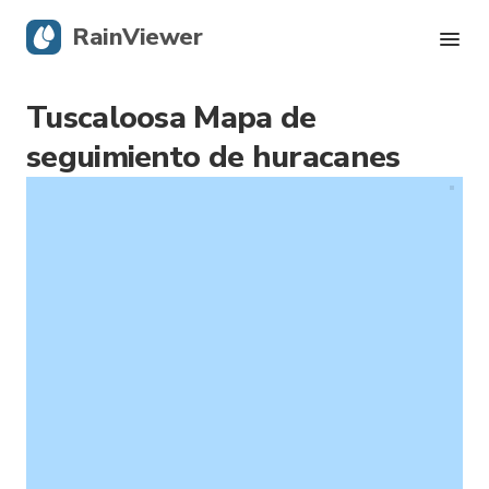
RainViewer
Tuscaloosa Mapa de
Radar en vivo
seguimiento de huracanes
Seguimiento de huracanes
Alertas severas
Blog
Descargá la app