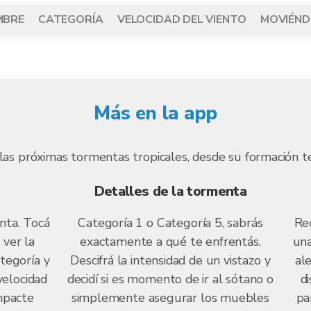
MBRE
CATEGORÍA
VELOCIDAD DEL VIENTO
MOVIÉND
Más en la app
las próximas tormentas tropicales, desde su formación te
Detalles de la tormenta
nta. Tocá
Categoría 1 o Categoría 5, sabrás
Re
 ver la
exactamente a qué te enfrentás.
una
ategoría y
Descifrá la intensidad de un vistazo y
al
velocidad
decidí si es momento de ir al sótano o
d
mpacte
simplemente asegurar los muebles
pa