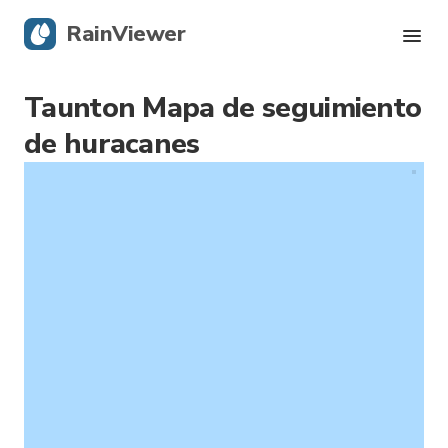
RainViewer
Taunton Mapa de seguimiento
Radar en vivo
de huracanes
Seguimiento de huracanes
Alertas severas
Blog
Descargá la app