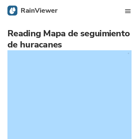
RainViewer
Reading Mapa de seguimiento
Radar en vivo
de huracanes
Seguimiento de huracanes
Alertas severas
Blog
Descargá la app