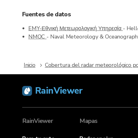
Fuentes de datos
EMY-Εθνική Μετεωρολογική Υπηρεσία
- Hel
NMOC
- Naval Meteorology & Oceanograp
Inicio
Cobertura del radar meteorológico po
RainViewer
RainViewer
Mapas