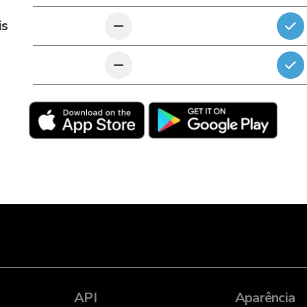
is
API
Aparência