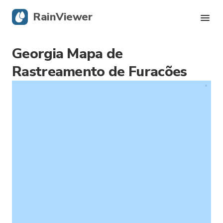
RainViewer
Georgia Mapa de
Radar Ao Vivo
Rastreamento de Furacões
Rastreamento de Furacões
Alertas Severos
Blog
Obtenha o aplicativo