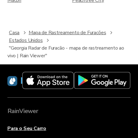
Macon
Peachtree City
Casa
Mapa de Rastreamento de Furacões
Estados Unidos
"Georgia Radar de Furacão - mapa de rastreamento ao
vivo | Rain Viewer"
RainViewer
RainViewer
Para o Seu Carro