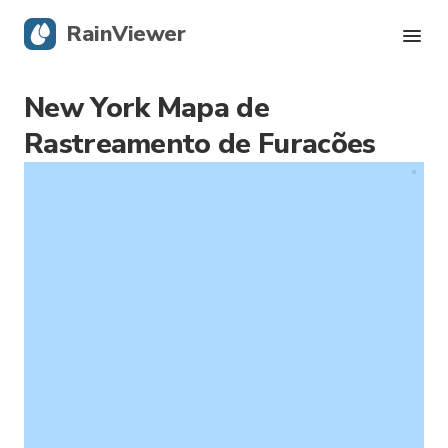
RainViewer
New York Mapa de
Radar Ao Vivo
Rastreamento de Furacões
Rastreamento de Furacões
Alertas Severos
Blog
Obtenha o aplicativo