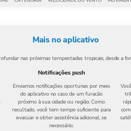
OME
CATEGORIA
VELOCIDADE DO VENTO
MOVIMEN
Mais no aplicativo
ofundar nas próximas tempestades tropicais, desde a for
Notificações push
Enviamos notificações oportunas por meio
Você
do aplicativo no caso de um furacão
tr
próximo à sua cidade ou região. Como
ráp
r
resultado, você tem tempo suficiente para
com
evacuar e obter assistência adicional, se
saté
necessário.