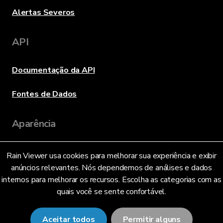
Alertas Severos
API
Documentação da API
Fontes de Dados
Aparência
Rain Viewer usa cookies para melhorar sua experiência e exibir
Idioma
anúncios relevantes. Nós dependemos de análises e dados
internos para melhorar os recursos. Escolha as categorias com as
quais você se sente confortável.
Português Brasileiro (BR)
Aceitar todos
Permitir alguns