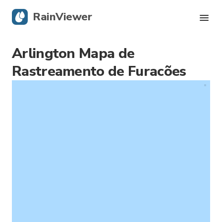
RainViewer
Arlington Mapa de
Radar Ao Vivo
Rastreamento de Furacões
Rastreamento de Furacões
Alertas Severos
Blog
Obtenha o aplicativo