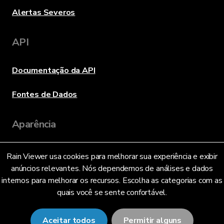
Alertas Severos
API
Documentação da API
Fontes de Dados
Aparência
Rain Viewer usa cookies para melhorar sua experiência e exibir
Idioma
anúncios relevantes. Nós dependemos de análises e dados
internos para melhorar os recursos. Escolha as categorias com as
quais você se sente confortável.
Português Brasileiro (BR)
Aceitar todos
Permitir alguns