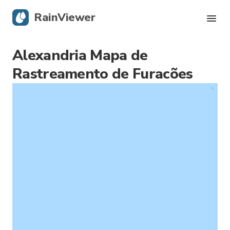
RainViewer
Alexandria Mapa de
Radar Ao Vivo
Rastreamento de Furacões
Rastreamento de Furacões
Alertas Severos
Blog
Obtenha o aplicativo