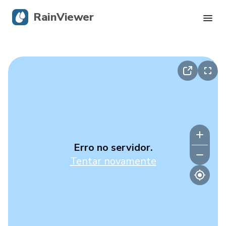
RainViewer
Radar Ao Vivo
Rastreamento de Furacões
Alertas Severos
Blog
Erro no servidor.
Tentar novamente
Obtenha o aplicativo