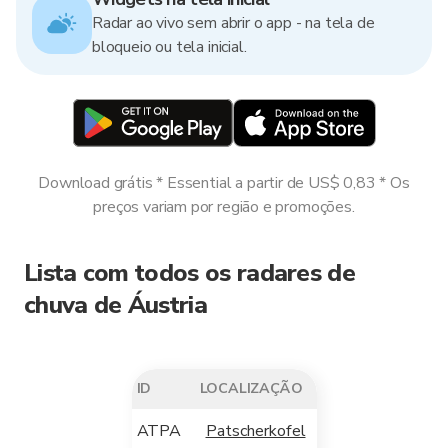
Radar ao vivo sem abrir o app - na tela de
bloqueio ou tela inicial.
Download grátis * Essential a partir de US$ 0,83 * Os
preços variam por região e promoções.
Lista com todos os radares de
chuva de Áustria
ID
LOCALIZAÇÃO
ATPA
Patscherkofel