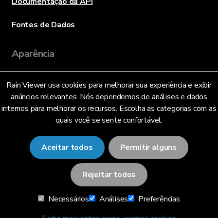
Documentação da API
Fontes de Dados
Aparência
Rain Viewer usa cookies para melhorar sua experiência e exibir
Idioma
anúncios relevantes. Nós dependemos de análises e dados
internos para melhorar os recursos. Escolha as categorias com as
quais você se sente confortável.
Português Brasileiro (BR)
Aceitar todos
Permitir alguns
Rejeitar todos
© 2026 RainViewer,
MeteoLab Inc.
Necessários
Análises
Preferências
Aviso de Privacidade
Termos e Condições