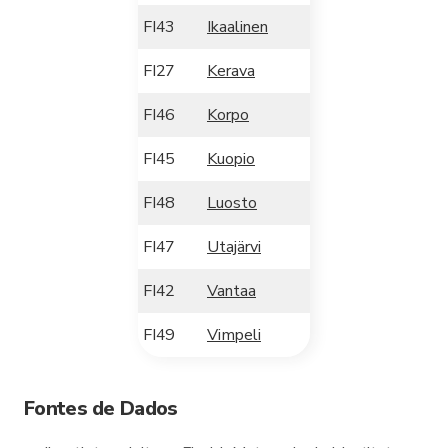
FI43
Ikaalinen
FI27
Kerava
FI46
Korpo
FI45
Kuopio
FI48
Luosto
FI47
Utajärvi
FI42
Vantaa
FI49
Vimpeli
Fontes de Dados