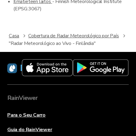
Ilmatieteen laitos
- Finnish Meteorological Institute
(EPSG:3067)
Casa
Cobertura de Radar Meteorológico por País
"Radar Meteorológico ao Vivo - Finlândia"
RainViewer
RainViewer
Para o Seu Carro
Guia do RainViewer