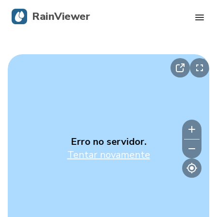
RainViewer
Radar Ao Vivo
Rastreamento de Furacões
Alertas Severos
Blog
Erro no servidor.
Tentar novamente
Obtenha o aplicativo