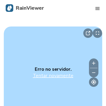
RainViewer
Radar Ao Vivo
Rastreamento de Furacões
Alertas Severos
Blog
Erro no servidor.
Tentar novamente
Obtenha o aplicativo