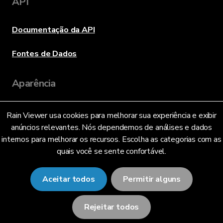
API
Documentação da API
Fontes de Dados
Aparência
Rain Viewer usa cookies para melhorar sua experiência e exibir
Idioma
anúncios relevantes. Nós dependemos de análises e dados
internos para melhorar os recursos. Escolha as categorias com as
quais você se sente confortável.
Português Brasileiro (BR)
Aceitar todos
Permitir alguns
Rejeitar todos
© 2026 RainViewer,
MeteoLab Inc.