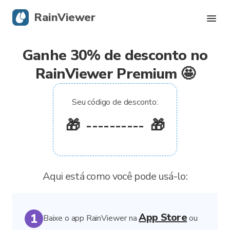
RainViewer
Ganhe 30% de desconto no
Radar Ao Vivo
RainViewer Premium 🤩
Rastreamento de Furacões
Seu código de desconto:
Alertas Severos
🎁
----------
🎁
Blog
Obtenha o aplicativo
Aqui está como você pode usá-lo:
App Store
Baixe o app RainViewer na
ou