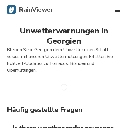
RainViewer
Unwetterwarnungen in
Live-Radar
Georgien
Hurrikan-Verfolgung
Bleiben Sie in Georgien dem Unwetter einen Schritt
voraus mit unseren Unwettermeldungen. Erhalten Sie
Unwettermeldungen
Echtzeit-Updates zu Tornados, Bränden und
Überflutungen.
Blog
Holen Sie sich die App
Häufig gestellte Fragen