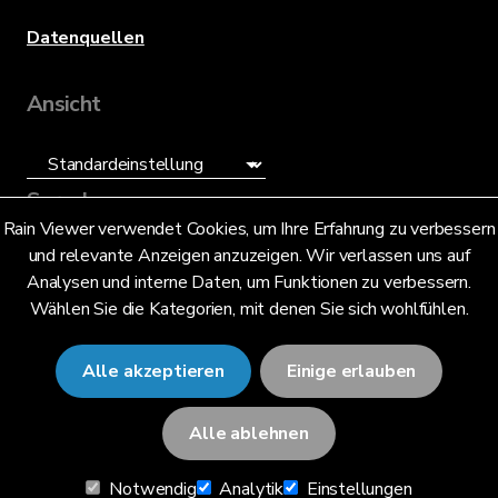
Datenquellen
Ansicht
Sprache
Rain Viewer verwendet Cookies, um Ihre Erfahrung zu verbessern
und relevante Anzeigen anzuzeigen. Wir verlassen uns auf
Deutsch (DE)
Analysen und interne Daten, um Funktionen zu verbessern.
Wählen Sie die Kategorien, mit denen Sie sich wohlfühlen.
Alle akzeptieren
Einige erlauben
© 2026 RainViewer,
MeteoLab Inc.
Alle ablehnen
Datenschutzhinweis
Notwendig
Analytik
Einstellungen