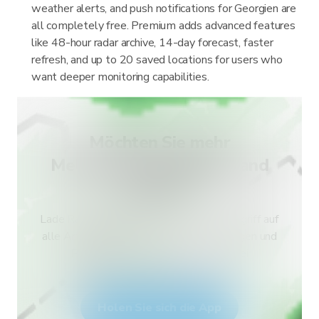
weather alerts, and push notifications for Georgien are
all completely free. Premium adds advanced features
like 48-hour radar archive, 14-day forecast, faster
refresh, and up to 20 saved locations for users who
want deeper monitoring capabilities.
Möchten Sie mehr
Meldungstypen für Ihr Land
erhalten?
Lade RainViewer herunter und erhalte Zugriff auf
alle Arten von amtlichen Wetterwarnungen und
Push-Benachrichtigungen. Bleibe bei
Extremwetterlagen sicher.
Holen Sie sich die App