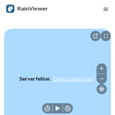
RainViewer
Live-Radar
Hurrikan-Verfolgung
Unwettermeldungen
Blog
Serverfehler.
Erneut versuchen
Holen Sie sich die App