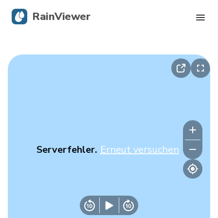
RainViewer
Live-Radar
Hurrikan-Verfolgung
Unwettermeldungen
Blog
Serverfehler.
Erneut versuchen
Holen Sie sich die App