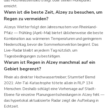
das Hochwasserrisiko steigt oder seinen Höhepunkt
erreicht.
Wann ist die beste Zeit, Alzey zu besuchen, um
Regen zu vermeiden?
Alzeys Wetter folgt den Jahresmustern von Rheinland-
Pfalz — Frühling (April–Mai) bietet üblicherweise die beste
Kombination aus wärmeren Temperaturen und geringerem
Niederschlag, bevor die Sommerkonvektion beginnt. Das
Live-Radar bleibt an jedem Tag nützlich, um
Tagesbedingungen zu bestätigen.
Warum ist Regen in Alzey manchmal auf ein
Gebiet begrenzt?
Rhein als direkter Hochwassertreiber; Sturmtief Bernd
2021: Ahr-Tal-Katastrophe tötete allein in RLP 134
Menschen. Deshalb schlägt eine Vorhersage auf Stadt-
Ebene für einzelne Planungsentscheidungen in Alzey fehl —
das hyperlokal aktualisierte Radar zeigt die Aufteilung in
Echtzeit.