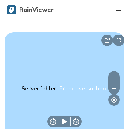
RainViewer
Live-Radar
Hurrikan-Verfolgung
Unwettermeldungen
Blog
Serverfehler.
Erneut versuchen
Holen Sie sich die App