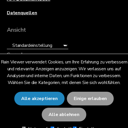
Datenquellen
Ansicht
Sprache
Rain Viewer verwendet Cookies, um Ihre Erfahrung zu verbessern
und relevante Anzeigen anzuzeigen. Wir verlassen uns auf
Deutsch (DE)
Analysen und interne Daten, um Funktionen zu verbessern.
Wählen Sie die Kategorien, mit denen Sie sich wohlfühlen.
Alle akzeptieren
Einige erlauben
© 2026 RainViewer,
MeteoLab Inc.
Alle ablehnen
Datenschutzhinweis