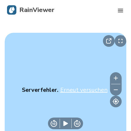
RainViewer
Live-Radar
Hurrikan-Verfolgung
Unwettermeldungen
Blog
Serverfehler.
Erneut versuchen
Holen Sie sich die App