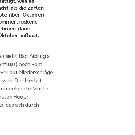
ättigt, was es
ht, als die Zahlen
eptember–Oktober)
 sommertrockene
nehmen, dann
 Oktober aufbaut.
) sieht Bad Aibling's
enfluss) noch vom
iver auf Niederschläge
assen. Der Herbst
s umgekehrte Muster:
ersten Regen
, das sich durch