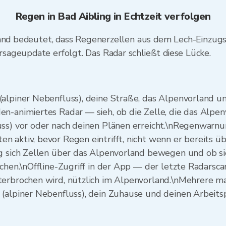
Regen in Bad Aibling in Echtzeit verfolgen
land bedeutet, dass Regenerzellen aus dem Lech-Einzugs
ageupdate erfolgt. Das Radar schließt diese Lücke.
alpiner Nebenfluss), deine Straße, das Alpenvorland um 
n-animiertes Radar — sieh, ob die Zelle, die das Alpen
uss) vor oder nach deinen Plänen erreicht.\nRegenwarnu
aktiv, bevor Regen eintrifft, nicht wenn er bereits übe
ng sich Zellen über das Alpenvorland bewegen und ob si
chen.\nOffline-Zugriff in der App — der letzte Radarsca
terbrochen wird, nützlich im Alpenvorland.\nMehrere m
(alpiner Nebenfluss), dein Zuhause und deinen Arbeitsp