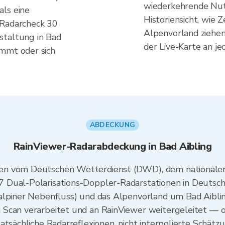
wiederkehrende Nut
als eine
Historiensicht, wie 
 Radarcheck 30
Alpenvorland ziehe
staltung in Bad
der Live-Karte an j
ommt oder sich
ABDECKUNG
RainViewer-Radarabdeckung in Bad Aibling
en vom Deutschen Wetterdienst (DWD), dem nationalen
 Dual-Polarisations-Doppler-Radarstationen in Deutsc
alpiner Nebenfluss) und das Alpenvorland um Bad Aibli
 Scan verarbeitet und an RainViewer weitergeleitet — 
atsächliche Radarreflexionen, nicht interpolierte Schätz