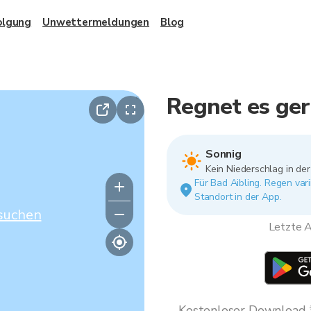
olgung
Unwettermeldungen
Blog
Regnet es ger
Sonnig
Kein Niederschlag in de
Für Bad Aibling. Regen var
Standort in der App.
suchen
Letzte A
Kostenloser Download * 