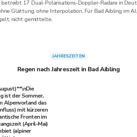
etreibt 17 Dual-Polarisations-Doppler-Radare in Deuts
hne Glättung, ohne Interpolation. Für Bad Aibling im A
lt, nicht gemittelte.
JAHRESZEITEN
Regen nach Jahreszeit in Bad Aibling
August)**\nDie
ng ist der Sommer,
m Alpenvorland das
nfluss) mit kürzeren
antische Fronten im
gangszeit (April–Mai)
biet (alpiner