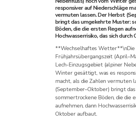
Nebenfluss) noch vom Winter ges
responsiver auf Niederschläge mac
vermuten lassen. Der Herbst (S
bringt das umgekehrte Muster:
Böden, die die ersten Regen auf
Hochwasserrisiko, das sich durch
**Wechselhaftes Wetter**\nDie
Frühjahrsübergangszeit (April–Mai
Lech-Einzugsgebiet (alpiner Neb
Winter gesättigt, was es respons
macht, als die Zahlen vermuten l
(September–Oktober) bringt da
sommertrockene Böden, die die 
aufnehmen, dann Hochwasserrisiko
Oktober aufbaut.