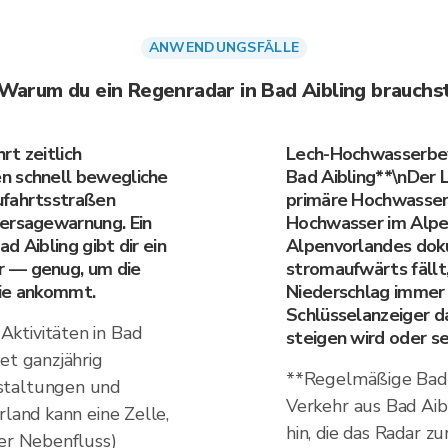
ANWENDUNGSFÄLLE
Warum du ein Regenradar in Bad Aibling brauchs
rt zeitlich
Lech-Hochwasserbewu
n schnell bewegliche
Bad Aibling**\nDer L
ufahrtsstraßen
primäre Hochwasserri
hersagewarnung. Ein
Hochwasser im Alpen
d Aibling gibt dir ein
Alpenvorlandes do
r — genug, um die
stromaufwärts fällt,
sie ankommt.
Niederschlag imme
Schlüsselanzeiger d
ktivitäten in Bad
steigen wird oder se
et ganzjährig
**Regelmäßige Bad 
staltungen und
Verkehr aus Bad Aib
rland kann eine Zelle,
hin, die das Radar 
ner Nebenfluss)