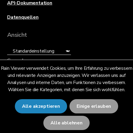
API-Dokumentation
Datenquellen
Ansicht
Sprache
Rain Viewer verwendet Cookies, um Ihre Erfahrung zu verbessern
und relevante Anzeigen anzuzeigen. Wir verlassen uns auf
Deutsch (DE)
Analysen und interne Daten, um Funktionen zu verbessern.
Wählen Sie die Kategorien, mit denen Sie sich wohlfühlen.
Alle akzeptieren
Einige erlauben
© 2026 RainViewer,
MeteoLab Inc.
Alle ablehnen
Datenschutzhinweis