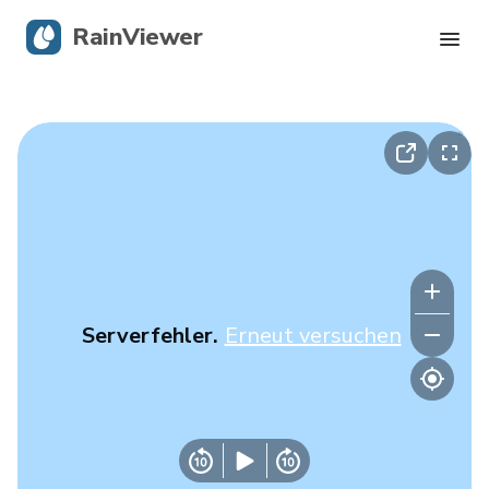
RainViewer
Live-Radar
Hurrikan-Verfolgung
Unwettermeldungen
Blog
Serverfehler.
Erneut versuchen
Holen Sie sich die App