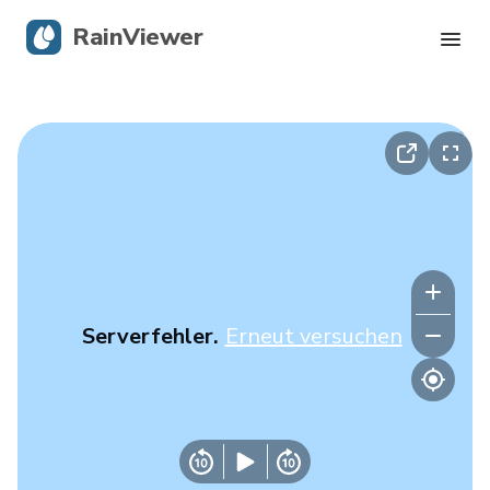
RainViewer
Live-Radar
Hurrikan-Verfolgung
Unwettermeldungen
Blog
Serverfehler.
Erneut versuchen
Holen Sie sich die App