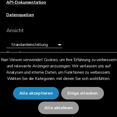
API-Dokumentation
Datenquellen
Ansicht
Sprache
Rain Viewer verwendet Cookies, um Ihre Erfahrung zu verbessern
und relevante Anzeigen anzuzeigen. Wir verlassen uns auf
Deutsch (DE)
Analysen und interne Daten, um Funktionen zu verbessern.
Wählen Sie die Kategorien, mit denen Sie sich wohlfühlen.
Alle akzeptieren
Einige erlauben
© 2026 RainViewer,
MeteoLab Inc.
Alle ablehnen
Datenschutzhinweis