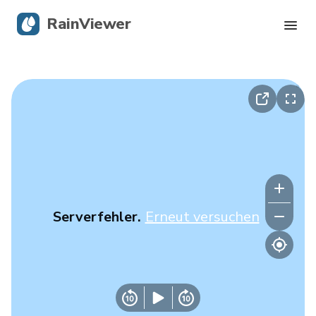
RainViewer
Live-Radar
Hurrikan-Verfolgung
Unwettermeldungen
Blog
Serverfehler.
Erneut versuchen
Holen Sie sich die App