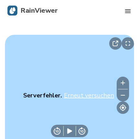
RainViewer
Live-Radar
Hurrikan-Verfolgung
Unwettermeldungen
Blog
Serverfehler.
Erneut versuchen
Holen Sie sich die App