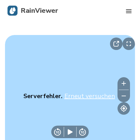
RainViewer
Live-Radar
Hurrikan-Verfolgung
Unwettermeldungen
Blog
Serverfehler.
Erneut versuchen
Holen Sie sich die App