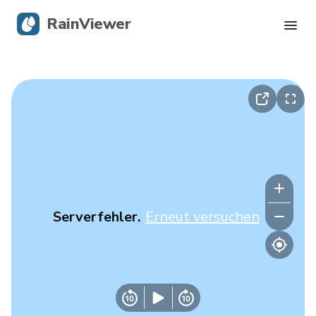
RainViewer
Live-Radar
Hurrikan-Verfolgung
Unwettermeldungen
Blog
Serverfehler.
Erneut versuchen
Holen Sie sich die App