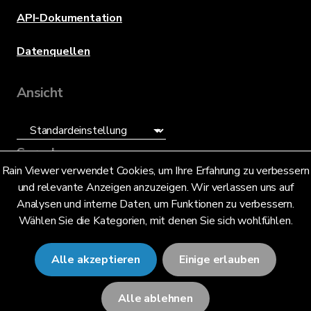
API-Dokumentation
Datenquellen
Ansicht
Sprache
Rain Viewer verwendet Cookies, um Ihre Erfahrung zu verbessern
und relevante Anzeigen anzuzeigen. Wir verlassen uns auf
Deutsch (DE)
Analysen und interne Daten, um Funktionen zu verbessern.
Wählen Sie die Kategorien, mit denen Sie sich wohlfühlen.
Alle akzeptieren
Einige erlauben
© 2026 RainViewer,
MeteoLab Inc.
Alle ablehnen
Datenschutzhinweis