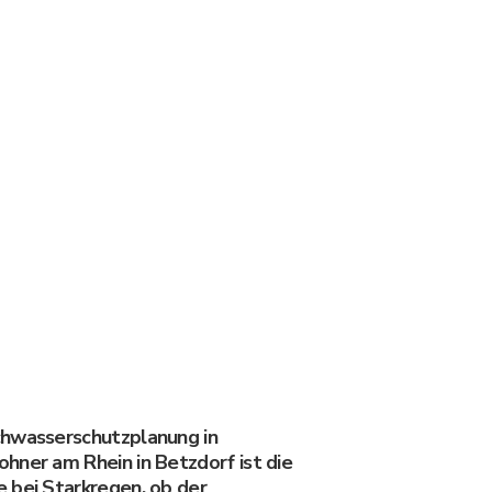
chwasserschutzplanung in
hner am Rhein in Betzdorf ist die
 bei Starkregen, ob der