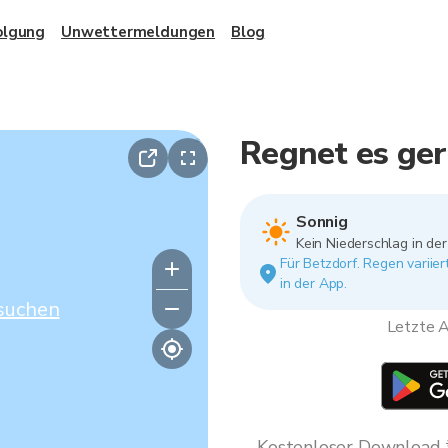
olgung
Unwettermeldungen
Blog
Regnet es ger
Sonnig
Kein Niederschlag in de
Für Betzdorf. Regen variie
in der App.
suchen
Letzte A
Kostenloser Download * 