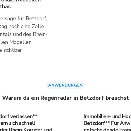
tbar.
rsage für Betzdorf,
tag noch eine Zelle
ntals und des Rhein-
alen Modellen
 sichtbar.
ANWENDUNGEN
Warum du ein Regenradar in Betzdorf brauchst
dorf verlassen**
Immobilien- und Ho
rn sich schnell
Betzdorf** Für Anwo
 der Rhein-Korridor und
entscheidende Frage