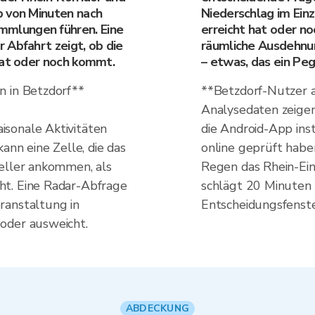
b von Minuten nach
Niederschlag im Ein
mlungen führen. Eine
erreicht hat oder no
 Abfahrt zeigt, ob die
räumliche Ausdehnun
hat oder noch kommt.
– etwas, das ein Peg
n in Betzdorf**
**Betzdorf-Nutzer a
Analysedaten zeige
sonale Aktivitäten
die Android-App inst
ann eine Zelle, die das
online geprüft habe
neller ankommen, als
Regen das Rhein-Ei
ht. Eine Radar-Abfrage
schlägt 20 Minuten
ranstaltung in
Entscheidungsfenste
oder ausweicht.
ABDECKUNG