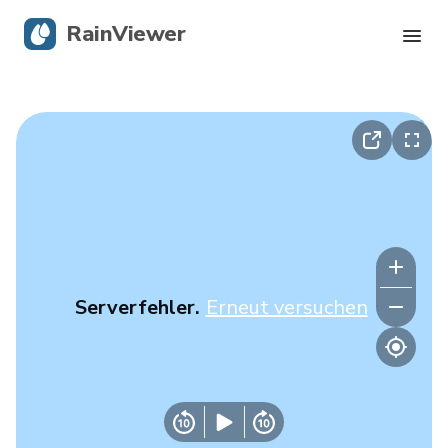
RainViewer
Live-Radar
Hurrikan-Verfolgung
Unwettermeldungen
Blog
Serverfehler.
Erneut versuchen
Holen Sie sich die App