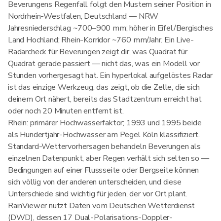
Beverungens Regenfall folgt den Mustern seiner Position in
Nordrhein-Westfalen, Deutschland — NRW
Jahresniederschlag ~700–900 mm; höher in Eifel/Bergisches
Land Hochland; Rhein-Korridor ~760 mm/Jahr. Ein Live-
Radarcheck für Beverungen zeigt dir, was Quadrat für
Quadrat gerade passiert — nicht das, was ein Modell vor
Stunden vorhergesagt hat. Ein hyperlokal aufgelöstes Radar
ist das einzige Werkzeug, das zeigt, ob die Zelle, die sich
deinem Ort nähert, bereits das Stadtzentrum erreicht hat
oder noch 20 Minuten entfernt ist.
Rhein: primärer Hochwasserfaktor; 1993 und 1995 beide
als Hundertjahr-Hochwasser am Pegel Köln klassifiziert.
Standard-Wettervorhersagen behandeln Beverungen als
einzelnen Datenpunkt, aber Regen verhält sich selten so —
Bedingungen auf einer Flussseite oder Bergseite können
sich völlig von der anderen unterscheiden, und diese
Unterschiede sind wichtig für jeden, der vor Ort plant.
RainViewer nutzt Daten vom Deutschen Wetterdienst
(DWD), dessen 17 Dual-Polarisations-Doppler-