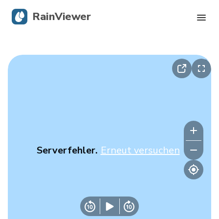
RainViewer
Live-Radar
Hurrikan-Verfolgung
Unwettermeldungen
Blog
Serverfehler.
Erneut versuchen
Holen Sie sich die App