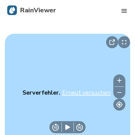
RainViewer
Live-Radar
Hurrikan-Verfolgung
Unwettermeldungen
Blog
Serverfehler.
Erneut versuchen
Holen Sie sich die App