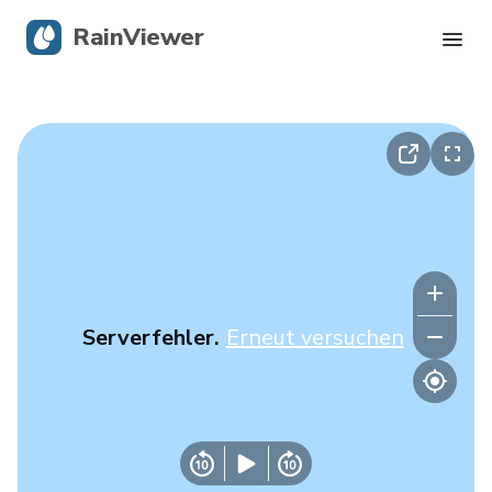
RainViewer
Live-Radar
Hurrikan-Verfolgung
Unwettermeldungen
Blog
Serverfehler.
Erneut versuchen
Holen Sie sich die App