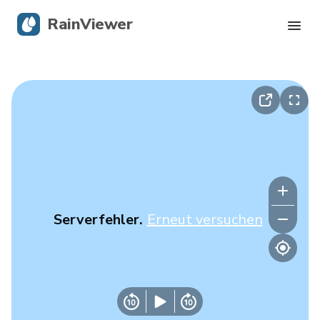
RainViewer
Live-Radar
Hurrikan-Verfolgung
Unwettermeldungen
Blog
Serverfehler.
Erneut versuchen
Holen Sie sich die App