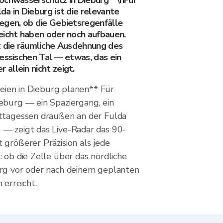
ochwasserschutz in Dieburg**\nFür
a in Dieburg ist die relevante
egen, ob die Gebietsregenfälle
eicht haben oder noch aufbauen.
t die räumliche Ausdehnung des
hessischen Tal — etwas, das ein
allein nicht zeigt.
Freien in Dieburg planen** Für
eburg — ein Spaziergang, ein
ttagessen draußen an der Fulda
— zeigt das Live-Radar das 90-
 größerer Präzision als jede
 ob die Zelle über das nördliche
rg vor oder nach deinem geplanten
 erreicht.