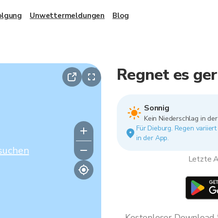
olgung
Unwettermeldungen
Blog
Regnet es ger
Sonnig
Kein Niederschlag in de
Für Dieburg. Regen variier
in der App.
suchen
Letzte A
Kostenloser Download * 