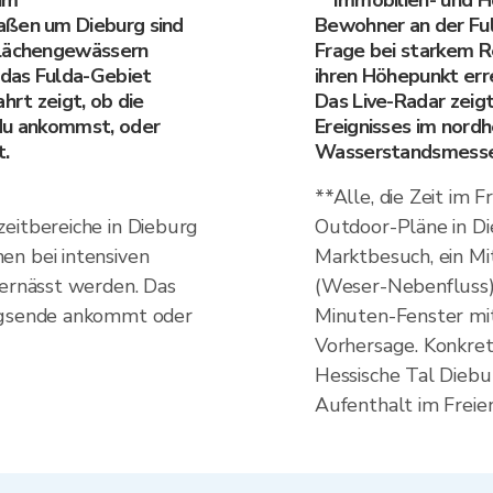
um
**Immobilien- und H
aßen um Dieburg sind
Bewohner an der Fuld
flächengewässern
Frage bei starkem R
 das Fulda-Gebiet
ihren Höhepunkt err
hrt zeigt, ob die
Das Live-Radar zeig
 du ankommst, oder
Ereignisses im nord
t.
Wasserstandsmesser 
**Alle, die Zeit im 
eitbereiche in Dieburg
Outdoor-Pläne in Di
en bei intensiven
Marktbesuch, ein Mi
vernässt werden. Das
(Weser-Nebenfluss) 
ungsende ankommt oder
Minuten-Fenster mit
Vorhersage. Konkret:
Hessische Tal Diebu
Aufenthalt im Freien