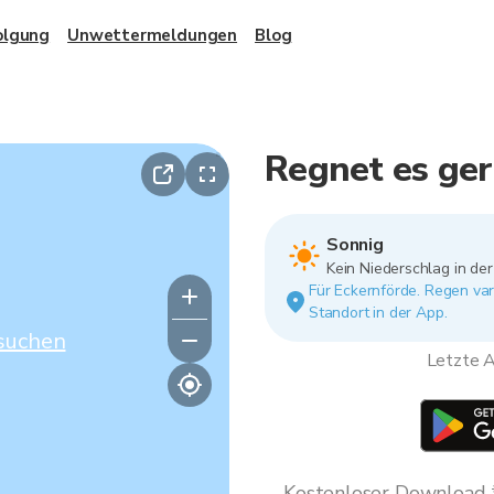
olgung
Unwettermeldungen
Blog
Regnet es ger
Sonnig
Kein Niederschlag in de
Für Eckernförde. Regen var
Standort in der App.
suchen
Letzte A
Kostenloser Download * 