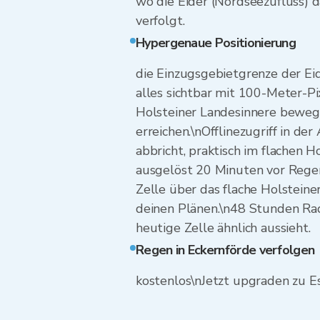
wo die Eider (Nordseezufluss) d
verfolgt.
Hypergenaue Positionierung
die Einzugsgebietgrenze der Eid
alles sichtbar mit 100-Meter-Pi
Holsteiner Landesinnere bewege
erreichen.\nOfflinezugriff in d
abbricht, praktisch im flachen
ausgelöst 20 Minuten vor Regenb
Zelle über das flache Holstein
deinen Plänen.\n48 Stunden Rad
heutige Zelle ähnlich aussieht.
Regen in Eckernförde verfolgen
kostenlos\nJetzt upgraden zu E