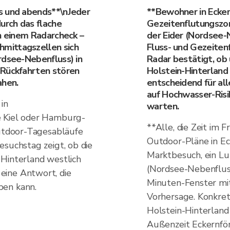
s und abends**\nJeder
**Bewohner in Ecker
urch das flache
Gezeitenflutungszo
on einem Radarcheck –
der Eider (Nordsee-N
mittagszellen sich
Fluss- und Gezeiten
rdsee-Nebenfluss) in
Radar bestätigt, ob
 Rückfahrten stören
Holstein-Hinterland 
ahen.
entscheidend für all
auf Hochwasser-Risik
in
warten.
e Kiel oder Hamburg-
**Alle, die Zeit im 
Outdoor-Tagesabläufe
Outdoor-Pläne in Eck
esuchstag zeigt, ob die
Marktbesuch, ein Lu
Hinterland westlich
(Nordsee-Nebenfluss
eine Antwort, die
Minuten-Fenster mit
ben kann.
Vorhersage. Konkret:
Holstein-Hinterland
Außenzeit Eckernför