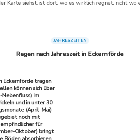
r Karte siehst, ist dort, wo es wirklich regnet, nicht wo 
JAHRESZEITEN
Regen nach Jahreszeit in Eckernförde
 Eckernförde tragen
ellen können sich über
e-Nebenfluss) im
ckeln und in unter 30
smonate (April–Mai)
sgebiet noch mit
empfindlicher für
mber–Oktober) bringt
e Böden absorbieren