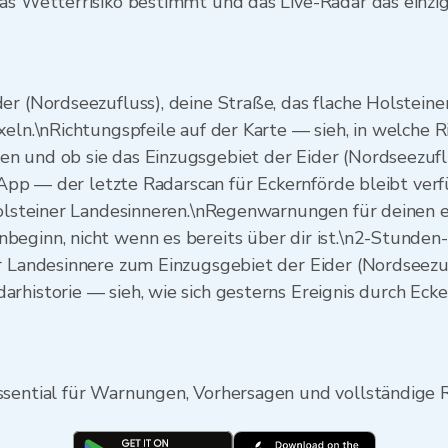
as Wetterrisiko bestimmt und das Live-Radar das einzige
er (Nordseezufluss), deine Straße, das flache Holstein
xeln.\nRichtungspfeile auf der Karte — sieh, in welche R
n und ob sie das Einzugsgebiet der Eider (Nordseezufl
er App — der letzte Radarscan für Eckernförde bleibt ve
 Holsteiner Landesinneren.\nRegenwarnungen für deinen 
eginn, nicht wenn es bereits über dir ist.\n2-Stunden-
er Landesinnere zum Einzugsgebiet der Eider (Nordseezu
arhistorie — sieh, wie sich gesterns Ereignis durch Ec
ssential für Warnungen, Vorhersagen und vollständige R