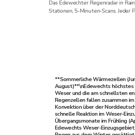
Das Edewechter Regenradar in Rai
Stationen, 5-Minuten-Scans. Jeder P
**Sommerliche Wärmezellen (Jun
August)**\nEdewechts höchstes 
Weser und die am schnellsten e
Regenzellen fallen zusammen i
Konvektion über der Norddeutsc
schnelle Reaktion im Weser-Einzu
Übergangsmonate im Frühling (Ap
Edewechts Weser-Einzugsgebiet 
Regen aus dem Winter gesättigt, 