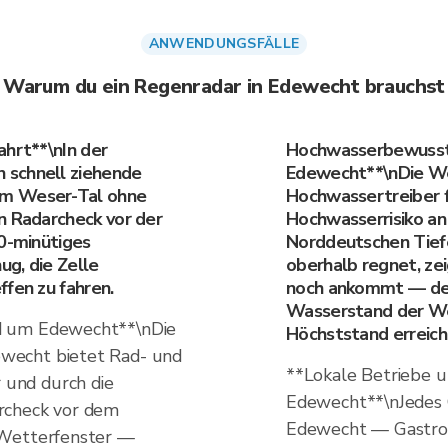
ANWENDUNGSFÄLLE
Warum du ein Regenradar in Edewecht brauchst
ahrt**\nIn der
Hochwasserbewussts
 schnell ziehende
Edewecht**\nDie We
im Weser-Tal ohne
Hochwassertreiber 
n Radarcheck vor der
Hochwasserrisiko an 
20-minütiges
Norddeutschen Tief
g, die Zelle
oberhalb regnet, zei
ffen zu fahren.
noch ankommt — der 
Wasserstand der We
d um Edewecht**\nDie
Höchststand erreich
wecht bietet Rad- und
**Lokale Betriebe u
und durch die
Edewecht**\nJedes
rcheck vor dem
Edewecht — Gastron
 Wetterfenster —