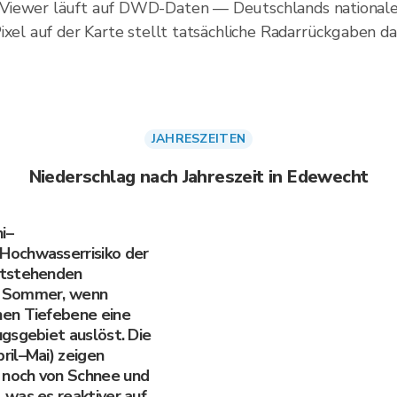
nViewer läuft auf DWD-Daten — Deutschlands nationale
ixel auf der Karte stellt tatsächliche Radarrückgaben da
JAHRESZEITEN
Niederschlag nach Jahreszeit in Edewecht
i–
Hochwasserrisiko der
ntstehenden
m Sommer, wenn
hen Tiefebene eine
gsgebiet auslöst. Die
ril–Mai) zeigen
noch von Schnee und
was es reaktiver auf