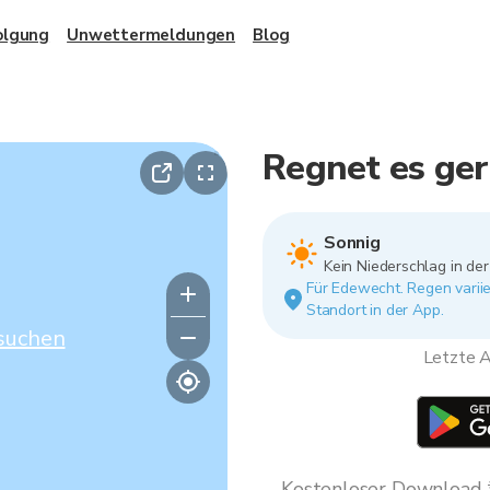
olgung
Unwettermeldungen
Blog
Regnet es ge
Sonnig
Kein Niederschlag in de
Für Edewecht. Regen variie
Standort in der App.
suchen
Letzte A
Kostenloser Download * 