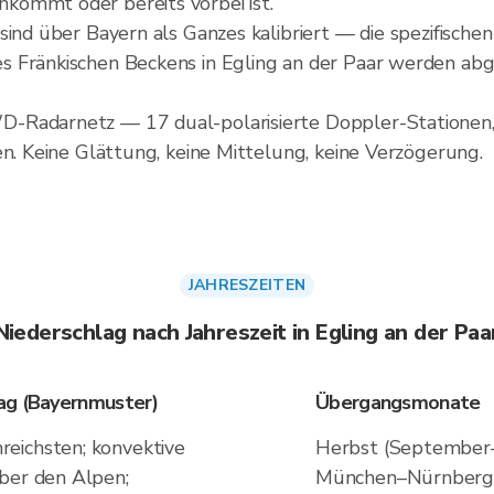
kommt oder bereits vorbei ist.
sind über Bayern als Ganzes kalibriert — die spezifische
 Fränkischen Beckens in Egling an der Paar werden abge
D-Radarnetz — 17 dual-polarisierte Doppler-Stationen
en. Keine Glättung, keine Mittelung, keine Verzögerung.
JAHRESZEITEN
Niederschlag nach Jahreszeit in Egling an der Paa
ag (Bayernmuster)
Übergangsmonate
eichsten; konvektive
Herbst (September
über den Alpen;
München–Nürnberg h