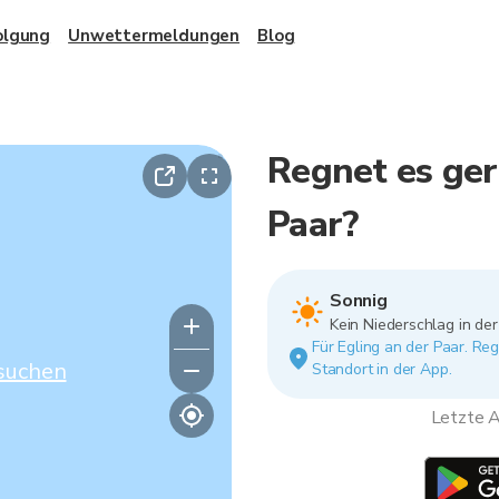
olgung
Unwettermeldungen
Blog
Regnet es ger
Paar?
Sonnig
Kein Niederschlag in de
Für Egling an der Paar. Re
suchen
Standort in der App.
Letzte A