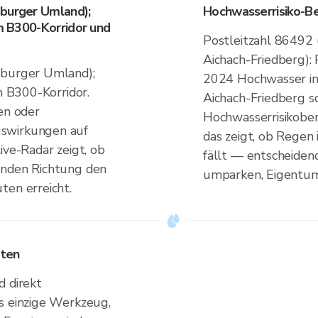
sburger Umland);
Hochwasserrisiko-B
im B300-Korridor und
Postleitzahl 86492 (
Aichach-Friedberg): 
sburger Umland);
2024 Hochwasser in
im B300-Korridor.
Aichach-Friedberg 
n oder
Hochwasserrisikober
swirkungen auf
das zeigt, ob Regen
ive-Radar zeigt, ob
fällt — entscheiden
enden Richtung den
umparken, Eigentum
ten erreicht.
sten
d direkt
s einzige Werkzeug,