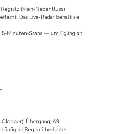
n Regnitz (Main-Nebentluss)
flacht. Das Live-Radar behält sie
, 5-Minuten-Scans — um Egling an
r
–Oktober): Übergang; A9
äufig im Regen überlastet.