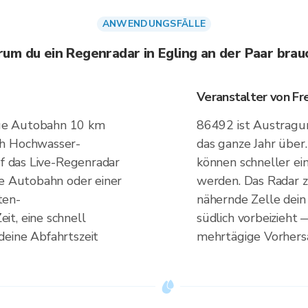
ANWENDUNGSFÄLLE
um du ein Regenradar in Egling an der Paar brau
Veranstalter von Fr
ge Autobahn 10 km
86492 ist Austragu
ch Hochwasser-
das ganze Jahr über.
uf das Live-Regenradar
können schneller ein
te Autobahn oder einer
werden. Das Radar z
ten-
nähernde Zelle dein
t, eine schnell
südlich vorbeizieht 
deine Abfahrtszeit
mehrtägige Vorhersa