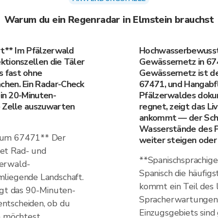
Warum du ein Regenradar in Elmstein brauchst
rt** Im Pfälzerwald
Hochwasserbewussts
tionszellen die Täler
Gewässernetz in 67
 fast ohne
Gewässernetz ist de
chen. Ein Radar-Check
67471, und Hangabflu
ein 20-Minuten-
Pfälzerwaldes doku
e Zelle auszuwarten
regnet, zeigt das Li
ankommt — der Schlü
Wasserstände des 
 um 67471** Der
weiter steigen oder
et Rad- und
**Spanischsprachig
erwald-
Spanisch die häufigs
mliegende Landschaft.
kommt ein Teil des 
igt das 90-Minuten-
Spracherwartungen.
ntscheiden, ob du
Einzugsgebiets sind
n möchtest.