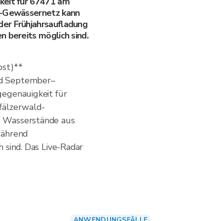
keit für 67471 am
d-Gewässernetz kann
er Frühjahrsaufladung
n bereits möglich sind.
bst)**
nd September–
gegenauigkeit für
fälzerwald-
e Wasserstände aus
während
 sind. Das Live-Radar
ANWENDUNGSFÄLLE