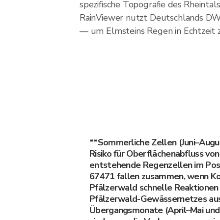
spezifische Topografie des Rheintal
RainViewer nutzt Deutschlands DW
— um Elmsteins Regen in Echtzeit z
**Sommerliche Zellen (Juni–Augu
Risiko für Oberflächenabfluss vo
entstehende Regenzellen im Post
67471 fallen zusammen, wenn Ko
Pfälzerwald schnelle Reaktionen
Pfälzerwald-Gewässernetzes aus
Übergangsmonate (April–Mai un