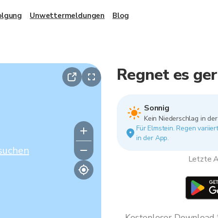
olgung
Unwettermeldungen
Blog
Regnet es ger
Sonnig
Kein Niederschlag in de
Für Elmstein. Regen variie
in der App.
suchen
Letzte A
Kostenloser Download * 