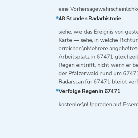
eine Vorhersagewahrscheinlichkei
48 Stunden Radarhistorie
siehe, wie das Ereignis von ges
Karte — sehe, in welche Richtu
erreichen.\nMehrere angehefte
Arbeitsplatz in 67471 gleichze
Regen eintrifft, nicht wenn er b
der Pfälzerwald rund um 67471: 
Radarscan für 67471 bleibt verf
Verfolge Regen in 67471
kostenlos\nUpgraden auf Essent