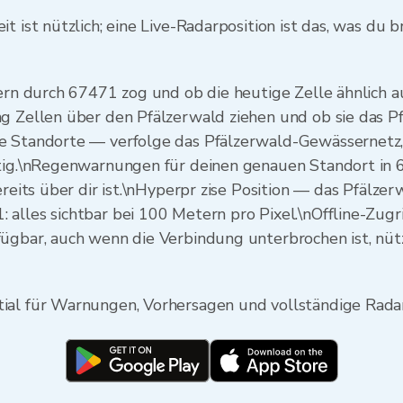
t ist nützlich; eine Live-Radarposition ist das, was du b
tern durch 67471 zog und ob die heutige Zelle ähnlich 
ng Zellen über den Pfälzerwald ziehen und ob sie das 
te Standorte — verfolge das Pfälzerwald-Gewässernetz
itig.\nRegenwarnungen für deinen genauen Standort in
ereits über dir ist.\nHyperpr zise Position — das Pfälze
alles sichtbar bei 100 Metern pro Pixel.\nOffline-Zugri
ügbar, auch wenn die Verbindung unterbrochen ist, nütz
ial für Warnungen, Vorhersagen und vollständige Radar