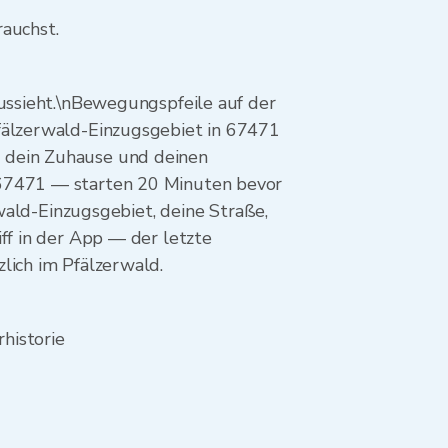
rauchst.
aussieht.\nBewegungspfeile auf der
Pfälzerwald-Einzugsgebiet in 67471
, dein Zuhause und deinen
 67471 — starten 20 Minuten bevor
rwald-Einzugsgebiet, deine Straße,
ff in der App — der letzte
lich im Pfälzerwald.
historie