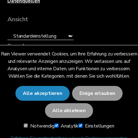
Datenquellen
Ansicht
Sprache
Rain Viewer verwendet Cookies, um Ihre Erfahrung zu verbessern
und relevante Anzeigen anzuzeigen. Wir verlassen uns auf
Deutsch (DE)
Analysen und interne Daten, um Funktionen zu verbessern.
Wählen Sie die Kategorien, mit denen Sie sich wohlfühlen.
Alle akzeptieren
Einige erlauben
© 2026 RainViewer,
MeteoLab Inc.
Alle ablehnen
Datenschutzhinweis
Notwendig
Analytik
Einstellungen
Allgemeine Geschäftsbedingungen