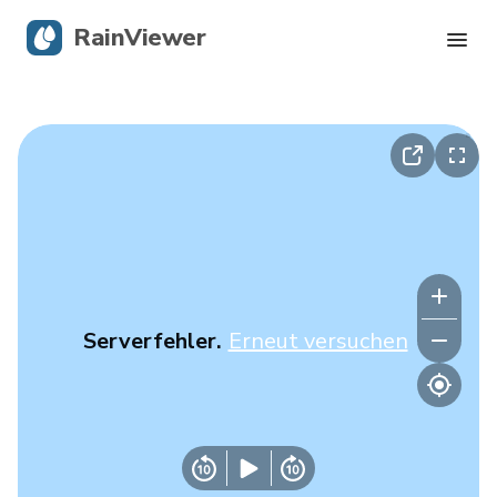
RainViewer
Live-Radar
Hurrikan-Verfolgung
Unwettermeldungen
Blog
Serverfehler.
Erneut versuchen
Holen Sie sich die App