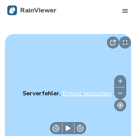
RainViewer
Live-Radar
Hurrikan-Verfolgung
Unwettermeldungen
Blog
Serverfehler.
Erneut versuchen
Holen Sie sich die App