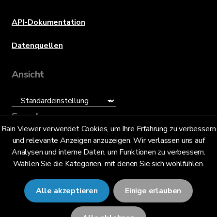
API-Dokumentation
Datenquellen
Ansicht
Sprache
Rain Viewer verwendet Cookies, um Ihre Erfahrung zu verbessern
und relevante Anzeigen anzuzeigen. Wir verlassen uns auf
Deutsch (DE)
Analysen und interne Daten, um Funktionen zu verbessern.
Wählen Sie die Kategorien, mit denen Sie sich wohlfühlen.
Alle akzeptieren
Einige erlauben
© 2026 RainViewer,
MeteoLab Inc.