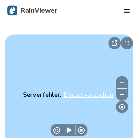
RainViewer
Live-Radar
Hurrikan-Verfolgung
Unwettermeldungen
Blog
Serverfehler.
Erneut versuchen
Holen Sie sich die App