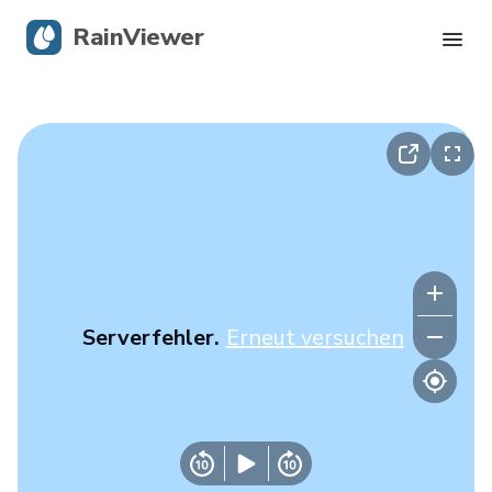
RainViewer
Live-Radar
Hurrikan-Verfolgung
Unwettermeldungen
Blog
Serverfehler.
Erneut versuchen
Holen Sie sich die App