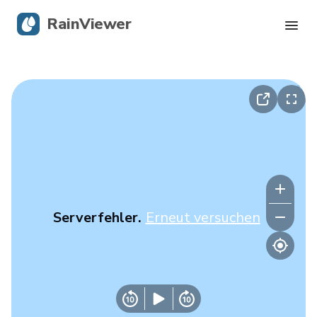
RainViewer
Live-Radar
Hurrikan-Verfolgung
Unwettermeldungen
Blog
Serverfehler.
Erneut versuchen
Holen Sie sich die App