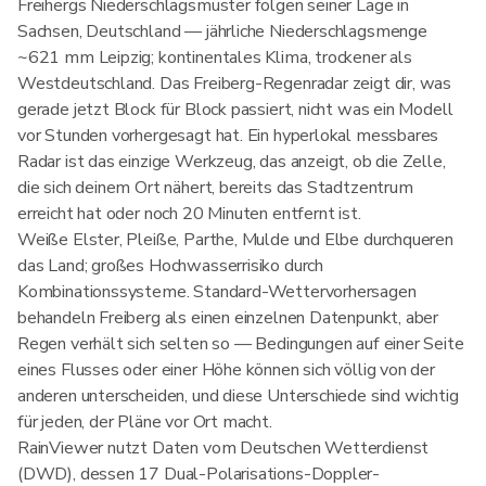
Freihergs Niederschlagsmuster folgen seiner Lage in
Sachsen, Deutschland — jährliche Niederschlagsmenge
~621 mm Leipzig; kontinentales Klima, trockener als
Westdeutschland. Das Freiberg-Regenradar zeigt dir, was
gerade jetzt Block für Block passiert, nicht was ein Modell
vor Stunden vorhergesagt hat. Ein hyperlokal messbares
Radar ist das einzige Werkzeug, das anzeigt, ob die Zelle,
die sich deinem Ort nähert, bereits das Stadtzentrum
erreicht hat oder noch 20 Minuten entfernt ist.
Weiße Elster, Pleiße, Parthe, Mulde und Elbe durchqueren
das Land; großes Hochwasserrisiko durch
Kombinationssysteme. Standard-Wettervorhersagen
behandeln Freiberg als einen einzelnen Datenpunkt, aber
Regen verhält sich selten so — Bedingungen auf einer Seite
eines Flusses oder einer Höhe können sich völlig von der
anderen unterscheiden, und diese Unterschiede sind wichtig
für jeden, der Pläne vor Ort macht.
RainViewer nutzt Daten vom Deutschen Wetterdienst
(DWD), dessen 17 Dual-Polarisations-Doppler-