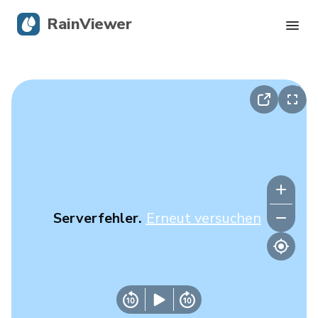
RainViewer
Live-Radar
Hurrikan-Verfolgung
Unwettermeldungen
Blog
Serverfehler.
Erneut versuchen
Holen Sie sich die App