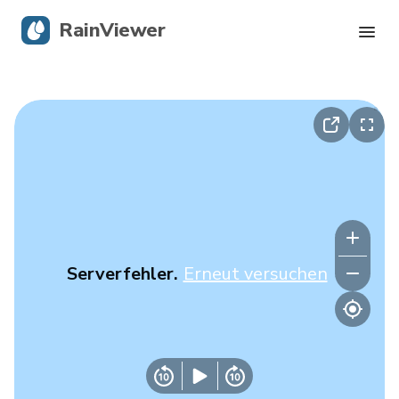
RainViewer
Live-Radar
Hurrikan-Verfolgung
Unwettermeldungen
Blog
Serverfehler.
Erneut versuchen
Holen Sie sich die App