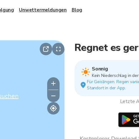
olgung
Unwettermeldungen
Blog
Regnet es ger
Sonnig
Kein Niederschlag in de
Für Geislingen. Regen vari
Standort in der App.
suchen
Letzte A
Kostenloser Download * 