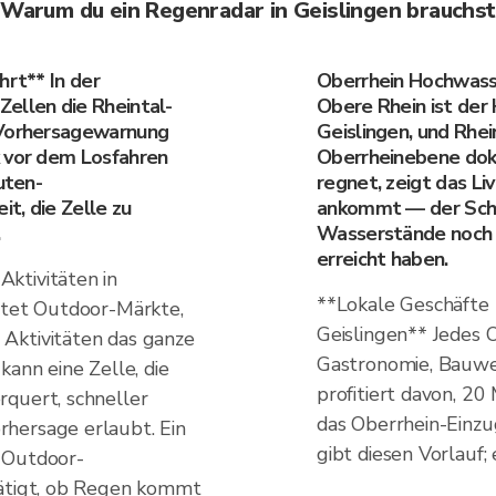
Warum du ein Regenradar in Geislingen brauchst
hrt** In der
Oberrhein Hochwasse
ellen die Rheintal-
Obere Rhein ist der
 Vorhersagewarnung
Geislingen, und Rhei
k vor dem Losfahren
Oberrheinebene dok
uten-
regnet, zeigt das Li
t, die Zelle zu
ankommt — der Schl
.
Wasserstände noch 
erreicht haben.
ktivitäten in
**Lokale Geschäfte 
ltet Outdoor-Märkte,
Geislingen** Jedes 
Aktivitäten das ganze
Gastronomie, Bauwe
kann eine Zelle, die
profitiert davon, 2
rquert, schneller
das Oberrhein-Einzu
hersage erlaubt. Ein
gibt diesen Vorlauf;
 Outdoor-
tätigt, ob Regen kommt