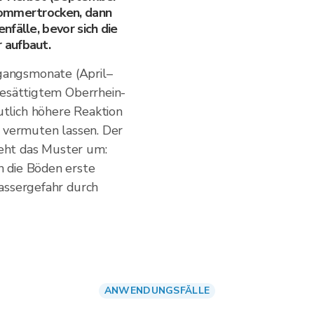
sommertrocken, dann
fälle, bevor sich die
 aufbaut.
angsmonate (April–
gesättigtem Oberrhein-
tlich höhere Reaktion
n vermuten lassen. Der
eht das Muster um:
 die Böden erste
assergefahr durch
ANWENDUNGSFÄLLE