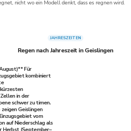
 regnet, nicht wo ein Modell denkt, dass es regnen wird.
JAHRESZEITEN
Regen nach Jahreszeit in Geislingen
–August)** Für
zugsgebiet kombiniert
te
 kürzesten
ellen in der
bene schwer zu timen.
 zeigen Geislingen
-Einzugsgebiet vom
n auf Niederschlag als
er Herbst (September–