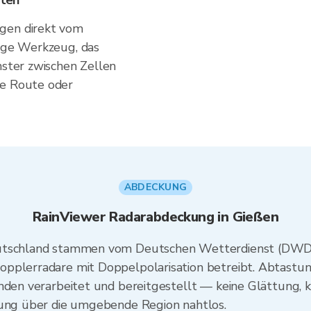
sten
gen direkt vom
zige Werkzeug, das
nster zwischen Zellen
te Route oder
ABDECKUNG
RainViewer Radarabdeckung in Gießen
eutschland stammen vom Deutschen Wetterdienst (DWD)
opplerradare mit Doppelpolarisation betreibt. Abtastu
unden verarbeitet und bereitgestellt — keine Glättung,
kung über die umgebende Region nahtlos.