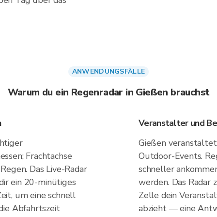
ben Tag über das
ANWENDUNGSFÄLLE
Warum du ein Regenradar in Gießen brauchst
n
Veranstalter und B
htiger
Gießen veranstaltet
essen; Frachtachse
Outdoor-Events. Re
 Regen. Das Live-Radar
schneller ankommen 
dir ein 20-minütiges
werden. Das Radar 
it, um eine schnell
Zelle dein Veransta
ie Abfahrtszeit
abzieht — eine Antw