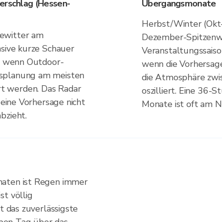
erschlag (Hessen-
Übergangsmonate
Herbst/Winter (Okt–
ewitter am
Dezember-Spitzenw
nsive kurze Schauer
Veranstaltungssaiso
t, wenn Outdoor-
wenn die Vorhersage
rsplanung am meisten
die Atmosphäre zwis
t werden. Das Radar
oszilliert. Eine 36
 eine Vorhersage nicht
Monate ist oft am Na
bzieht.
naten ist Regen immer
st völlig
bt das zuverlässigste