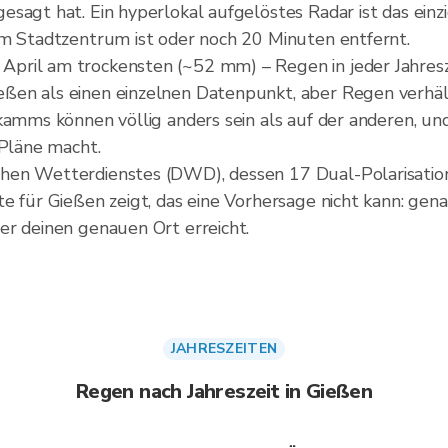
sagt hat. Ein hyperlokal aufgelöstes Radar ist das einzi
im Stadtzentrum ist oder noch 20 Minuten entfernt.
pril am trockensten (~52 mm) – Regen in jeder Jahresz
en als einen einzelnen Datenpunkt, aber Regen verhält
kamms können völlig anders sein als auf der anderen, un
 Pläne macht.
hen Wetterdienstes (DWD), dessen 17 Dual-Polarisatio
e für Gießen zeigt, das eine Vorhersage nicht kann: gena
er deinen genauen Ort erreicht.
JAHRESZEITEN
Regen nach Jahreszeit in Gießen