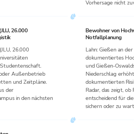
Vorhersage nicht zu
(JLU, 26.000
Bewohner von Hochw
istik
Notfallplanung
 (JLU, 26.000
Lahn: Gießen an de
niversitäten
dokumentiertes Hoc
 Studentenschaft.
und Gießen-Oswalds
 oder Außenbetrieb
Niederschlag erhöht
tten und Zeitpläne.
dokumentierten Risi
us der
Radar, das zeigt, o
ampus in den nächsten
entscheidend für di
sichern oder zu wart