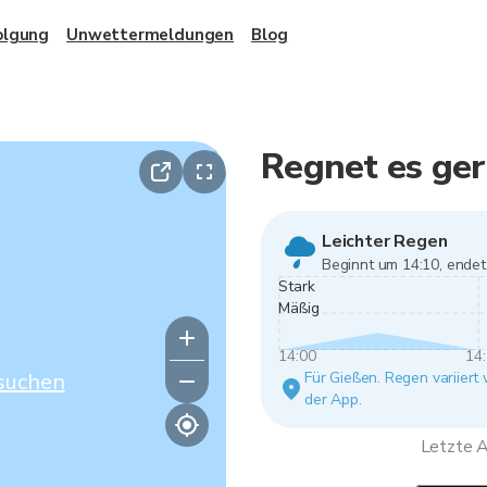
olgung
Unwettermeldungen
Blog
Regnet es ger
Leichter Regen
Beginnt um 14:10, endet
Stark
Mäßig
14:00
14
suchen
Für Gießen. Regen variiert
der App.
Letzte A