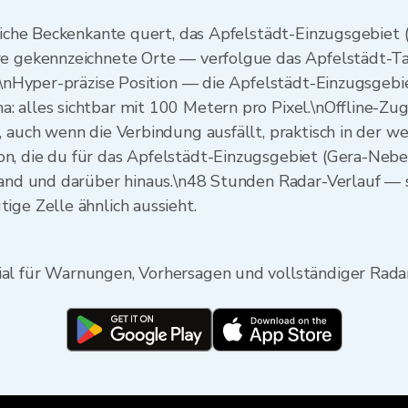
tliche Beckenkante quert, das Apfelstädt-Einzugsgebiet
re gekennzeichnete Orte — verfolgue das Apfelstädt-Ta
g.\nHyper-präzise Position — die Apfelstädt-Einzugsgebi
 alles sichtbar mit 100 Metern pro Pixel.\nOffline-Zug
, auch wenn die Verbindung ausfällt, praktisch in der w
, die du für das Apfelstädt-Einzugsgebiet (Gera-Nebenf
land und darüber hinaus.\n48 Stunden Radar-Verlauf — s
ige Zelle ähnlich aussieht.
al für Warnungen, Vorhersagen und vollständiger Rada