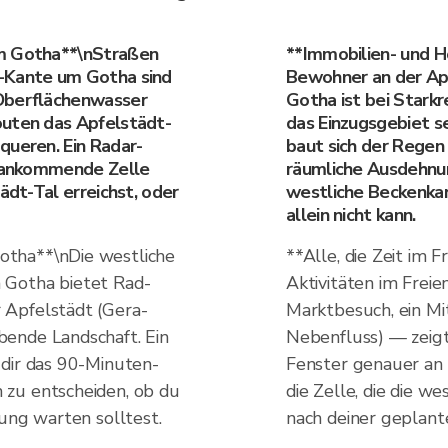
um Gotha**\nStraßen
**Immobilien- und H
n-Kante um Gotha sind
Bewohner an der Apf
 Oberflächenwasser
Gotha ist bei Stark
outen das Apfelstädt-
das Einzugsgebiet s
queren. Ein Radar-
baut sich der Regen 
e ankommende Zelle
räumliche Ausdehnun
ädt-Tal erreichst, oder
westliche Beckenka
allein nicht kann.
tha**\nDie westliche
**Alle, die Zeit im 
 Gotha bietet Rad-
Aktivitäten im Freie
 Apfelstädt (Gera-
Marktbesuch, ein Mi
ende Landschaft. Ein
Nebenfluss) — zeigt
 dir das 90-Minuten-
Fenster genauer an 
zu entscheiden, ob du
die Zelle, die die w
sung warten solltest.
nach deiner geplanten