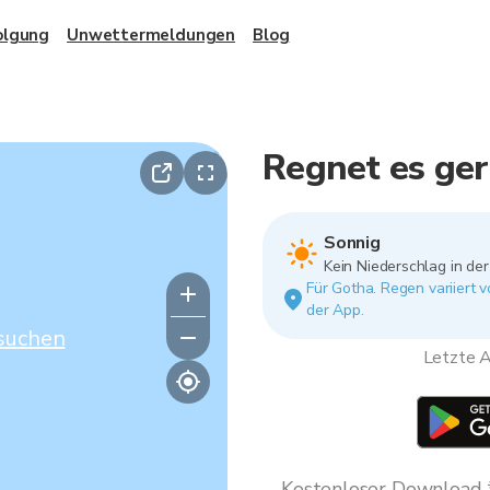
olgung
Unwettermeldungen
Blog
Regnet es ger
Sonnig
Kein Niederschlag in de
Für Gotha. Regen variiert 
der App.
suchen
Letzte A
Kostenloser Download * 